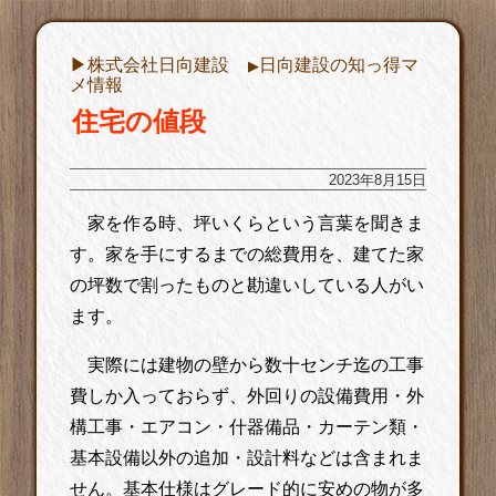
▶︎株式会社日向建設
日向建設の知っ得マ
▶︎
メ情報
住宅の値段
2023年8月15日
家を作る時、坪いくらという言葉を聞きま
す。家を手にするまでの総費用を、建てた家
の坪数で割ったものと勘違いしている人がい
ます。
実際には建物の壁から数十センチ迄の工事
費しか入っておらず、外回りの設備費用・外
構工事・エアコン・什器備品・カーテン類・
基本設備以外の追加・設計料などは含まれま
せん。基本仕様はグレード的に安めの物が多