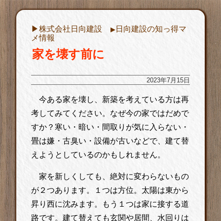
▶︎株式会社日向建設
日向建設の知っ得マ
▶︎
メ情報
家を壊す前に
2023年7月15日
今ある家を壊し、新築を考えている方は再
考してみてください。なぜ今の家ではだめで
すか？寒い・暗い・間取りが気に入らない・
畳は嫌・古臭い・設備が古いなどで、建て替
えようとしているのかもしれません。
家を新しくしても、絶対に変わらないもの
が２つあります。１つは方位。太陽は東から
昇り西に沈みます。もう１つは家に接する道
路です。建て替えても玄関や居間、水回りは