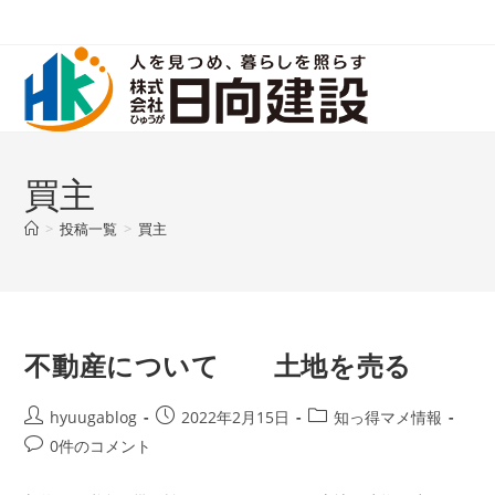
コ
ン
テ
ン
ツ
へ
ス
買主
キ
>
投稿一覧
>
買主
ッ
プ
不動産について 土地を売る
投
投
投
hyuugablog
2022年2月15日
知っ得マメ情報
稿
稿
稿
投
0件のコメント
者:
公
カ
稿
開
テ
コ