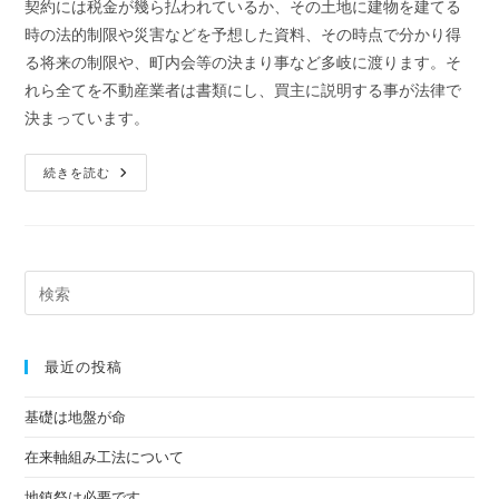
契約には税金が幾ら払われているか、その土地に建物を建てる
日:
ゴ
メ
時の法的制限や災害などを予想した資料、その時点で分かり得
リ
ン
ー:
る将来の制限や、町内会等の決まり事など多岐に渡ります。そ
ト:
れら全てを不動産業者は書類にし、買主に説明する事が法律で
決まっています。
不
続きを読む
動
産
に
つ
い
て
土
地
を
売
る
最近の投稿
基礎は地盤が命
在来軸組み工法について
地鎮祭は必要です