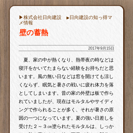
▶︎株式会社日向建設
日向建設の知っ得マ
▶︎
メ情報
壁の蓄熱
2017年9月15日
夏、家の中が熱くなり、熱帯夜の時などは
寝汗をかいてたまらない経験をお持ちだと思
います。風の無い日などは窓を開けても涼し
くならず、眠気と暑さの戦いに疲れ体力を落
としてしまいます。昔の家の外壁は板で作ら
れていましたが、現在はモルタルやサイディ
ングで作られることが多く、それが暑さの原
因の一つになっています。夏の強い日差しを
受けた２～３㎝塗られたモルタルは、しっか