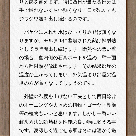
りと熱を蓄えます。特に西日が当たる部分は
手で触れないくらい熱くなり、日が沈んでも
ジワジワ熱を出し続けるのです。
バケツに入れた水はひっくり返せば無くな
りますが、モルタルに蓄熱された熱は輻射熱
として長時間出し続けます。断熱性の悪い壁
の場合、室内側の石膏ボードを温め、壁一面
から輻射熱が放出されます。その結果部屋の
温度が上がってしまい、外気温より部屋の温
度の方が高くなってしまうのです。
外壁の温度を上げない工夫として西日除け
のオーニングや大きめの植物・ゴーヤ・朝顔
等の植物もいいと思います。しかし一番いい
解決方法は断熱材を性能の良い物に変える事
です。夏涼しく過ごせる家は冬には暖かく過