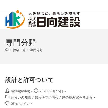
コ
ン
テ
ン
ツ
へ
ス
専門分野
キ
>
投稿一覧
>
専門分野
ッ
プ
設計と許可ついて
投
投
hyuugablog
2026年3月15日
稿
稿
投
住まいの知恵
/
知っ得マメ情報
/
終の棲み家を考える
者:
公
稿
投
0件のコメント
開
カ