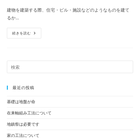
稿
日:
テ
コ
建物を建築する際、住宅・ビル・施設などのようなものを建て
ゴ
メ
るか…
リ
ン
ー:
ト:
設
続きを読む
計
と
許
可
つ
い
て
最近の投稿
基礎は地盤が命
在来軸組み工法について
地鎮祭は必要です
家の工法について