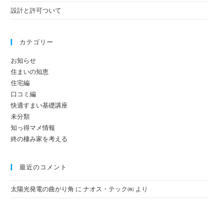
設計と許可ついて
カテゴリー
お知らせ
住まいの知恵
住宅編
口コミ編
快適すまい基礎講座
未分類
知っ得マメ情報
終の棲み家を考える
最近のコメント
太陽光発電の曲がり角
に
ナオス・テック㈱
より